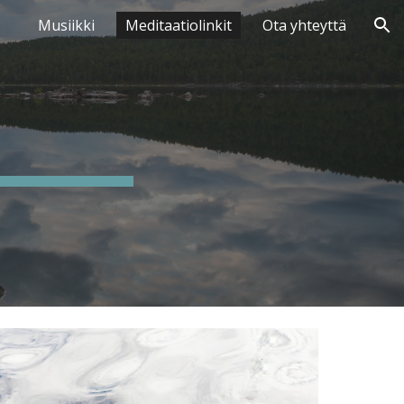
Musiikki
Meditaatiolinkit
Ota yhteyttä
ion